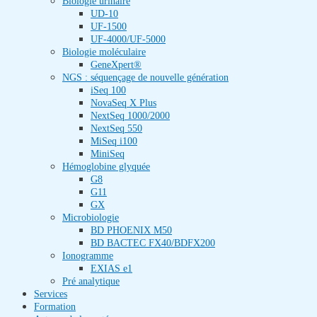
Biologie urinaire
UD-10
UF-1500
UF-4000/UF-5000
Biologie moléculaire
GeneXpert®
NGS : séquençage de nouvelle génération
iSeq 100
NovaSeq X Plus
NextSeq 1000/2000
NextSeq 550
MiSeq i100
MiniSeq
Hémoglobine glyquée
G8
G11
GX
Microbiologie
BD PHOENIX M50
BD BACTEC FX40/BDFX200
Ionogramme
EXIAS e1
Pré analytique
Services
Formation