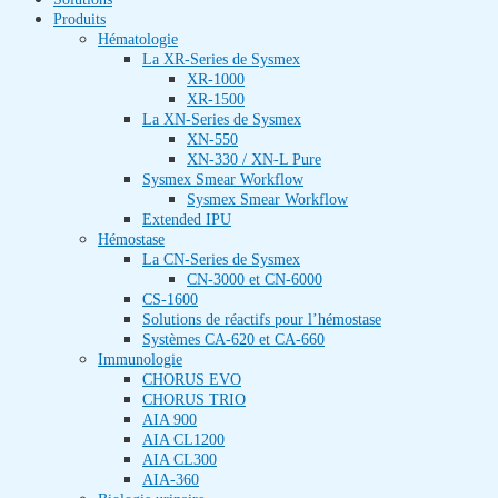
Produits
Hématologie
La XR-Series de Sysmex​
XR-1000
XR-1500
La XN-Series de Sysmex​
XN-550
XN-330 / XN-L Pure
Sysmex Smear Workflow
Sysmex Smear Workflow
Extended IPU
Hémostase
La CN-Series de Sysmex​
CN-3000 et CN-6000
CS-1600
Solutions de réactifs pour l’hémostase
Systèmes CA-620 et CA-660
Immunologie
CHORUS EVO
CHORUS TRIO
AIA 900
AIA CL1200
AIA CL300
AIA-360