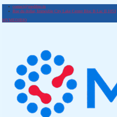
contact@medibio.tn
Rue du dollar, Immeuble City Lake Center Bloc B Lac II,1053
MYMEDIBIO