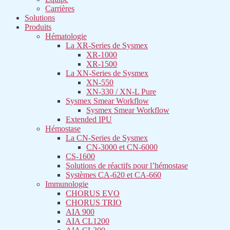
Carrières
Solutions
Produits
Hématologie
La XR-Series de Sysmex​
XR-1000
XR-1500
La XN-Series de Sysmex​
XN-550
XN-330 / XN-L Pure
Sysmex Smear Workflow
Sysmex Smear Workflow
Extended IPU
Hémostase
La CN-Series de Sysmex​
CN-3000 et CN-6000
CS-1600
Solutions de réactifs pour l’hémostase
Systèmes CA-620 et CA-660
Immunologie
CHORUS EVO
CHORUS TRIO
AIA 900
AIA CL1200