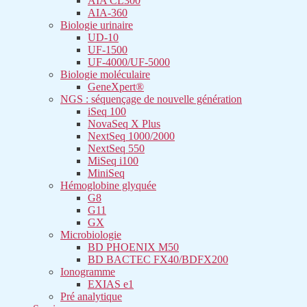
AIA CL300
AIA-360
Biologie urinaire
UD-10
UF-1500
UF-4000/UF-5000
Biologie moléculaire
GeneXpert®
NGS : séquençage de nouvelle génération
iSeq 100
NovaSeq X Plus
NextSeq 1000/2000
NextSeq 550
MiSeq i100
MiniSeq
Hémoglobine glyquée
G8
G11
GX
Microbiologie
BD PHOENIX M50
BD BACTEC FX40/BDFX200
Ionogramme
EXIAS e1
Pré analytique