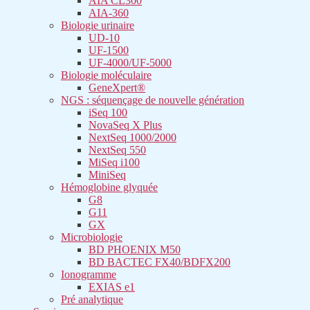
AIA CL300
AIA-360
Biologie urinaire
UD-10
UF-1500
UF-4000/UF-5000
Biologie moléculaire
GeneXpert®
NGS : séquençage de nouvelle génération
iSeq 100
NovaSeq X Plus
NextSeq 1000/2000
NextSeq 550
MiSeq i100
MiniSeq
Hémoglobine glyquée
G8
G11
GX
Microbiologie
BD PHOENIX M50
BD BACTEC FX40/BDFX200
Ionogramme
EXIAS e1
Pré analytique