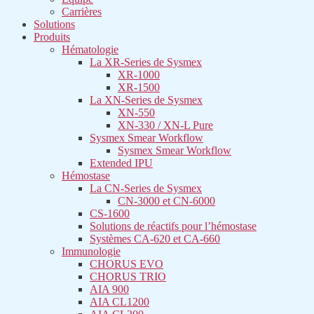
Carrières
Solutions
Produits
Hématologie
La XR-Series de Sysmex​
XR-1000
XR-1500
La XN-Series de Sysmex​
XN-550
XN-330 / XN-L Pure
Sysmex Smear Workflow
Sysmex Smear Workflow
Extended IPU
Hémostase
La CN-Series de Sysmex​
CN-3000 et CN-6000
CS-1600
Solutions de réactifs pour l’hémostase
Systèmes CA-620 et CA-660
Immunologie
CHORUS EVO
CHORUS TRIO
AIA 900
AIA CL1200