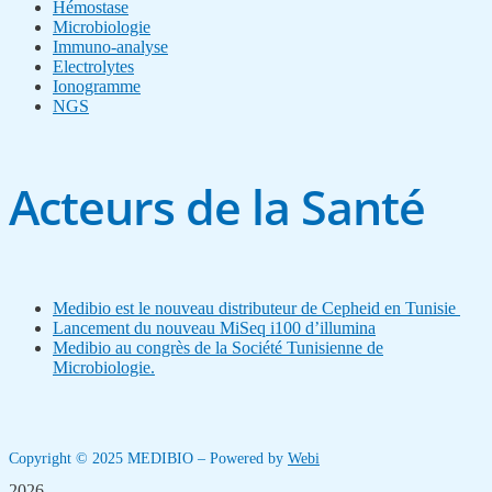
Hémostase
Microbiologie
Immuno-analyse
Electrolytes
Ionogramme
NGS
Acteurs de la Santé
Medibio est le nouveau distributeur de Cepheid en Tunisie
Lancement du nouveau MiSeq i100 d’illumina
Medibio au congrès de la Société Tunisienne de
Microbiologie.
Copyright © 2025 MEDIBIO – Powered by
Webi
2026