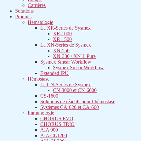
Carrières
Solutions
Produits
Hématologie
La XR-Series de Sysmex​
XR-1000
XR-1500
La XN-Series de Sysmex​
XN-550
XN-330 / XN-L Pure
Sysmex Smear Workflow
Sysmex Smear Workflow
Extended IPU
Hémostase
La CN-Series de Sysmex​
CN-3000 et CN-6000
CS-1600
Solutions de réactifs pour l’hémostase
Systèmes CA-620 et CA-660
Immunologie
CHORUS EVO
CHORUS TRIO
AIA 900
AIA CL1200