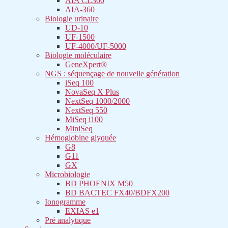
AIA CL300
AIA-360
Biologie urinaire
UD-10
UF-1500
UF-4000/UF-5000
Biologie moléculaire
GeneXpert®
NGS : séquençage de nouvelle génération
iSeq 100
NovaSeq X Plus
NextSeq 1000/2000
NextSeq 550
MiSeq i100
MiniSeq
Hémoglobine glyquée
G8
G11
GX
Microbiologie
BD PHOENIX M50
BD BACTEC FX40/BDFX200
Ionogramme
EXIAS e1
Pré analytique