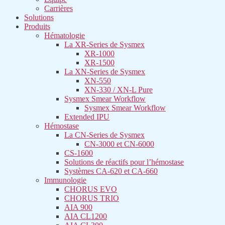
Carrières
Solutions
Produits
Hématologie
La XR-Series de Sysmex​
XR-1000
XR-1500
La XN-Series de Sysmex​
XN-550
XN-330 / XN-L Pure
Sysmex Smear Workflow
Sysmex Smear Workflow
Extended IPU
Hémostase
La CN-Series de Sysmex​
CN-3000 et CN-6000
CS-1600
Solutions de réactifs pour l’hémostase
Systèmes CA-620 et CA-660
Immunologie
CHORUS EVO
CHORUS TRIO
AIA 900
AIA CL1200