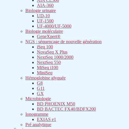
AIA CL300
AIA-360
Biologie urinaire
UD-10
UF-1500
UF-4000/UF-5000
Biologie moléculaire
GeneXpert®
NGS : séquençage de nouvelle génération
iSeq 100
NovaSeq X Plus
NextSeq 1000/2000
NextSeq 550
MiSeq i100
MiniSeq
Hémoglobine glyquée
G8
G11
GX
Microbiologie
BD PHOENIX M50
BD BACTEC FX40/BDFX200
Ionogramme
EXIAS e1
Pré analytique